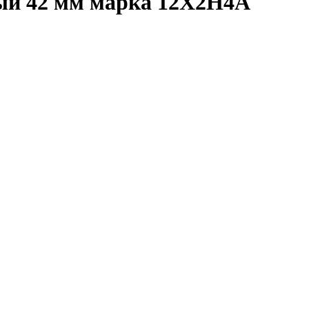
ый 42 мм марка 12Х2Н4А