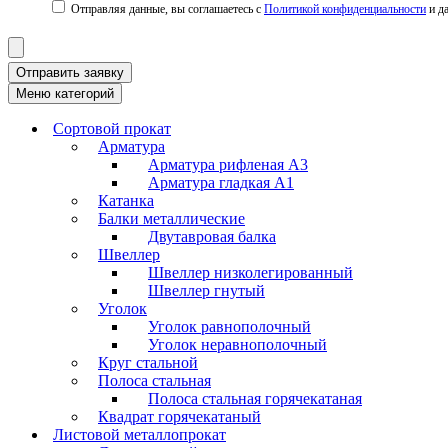
Политикой конфиденциальности
Отправить заявку
Меню категорий
Сортовой прокат
Арматура
Арматура рифленая А3
Арматура гладкая А1
Катанка
Балки металлические
Двутавровая балка
Швеллер
Швеллер низколегированный
Швеллер гнутый
Уголок
Уголок равнополочный
Уголок неравнополочный
Круг стальной
Полоса стальная
Полоса стальная горячекатаная
Квадрат горячекатаный
Листовой металлопрокат