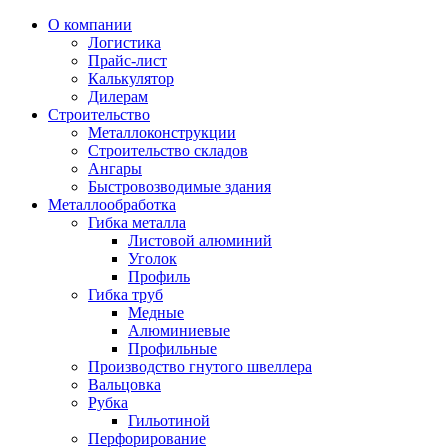
О компании
Логистика
Прайс-лист
Калькулятор
Дилерам
Строительство
Металлоконструкции
Строительство складов
Ангары
Быстровозводимые здания
Металлообработка
Гибка металла
Листовой алюминий
Уголок
Профиль
Гибка труб
Медные
Алюминиевые
Профильные
Производство гнутого швеллера
Вальцовка
Рубка
Гильотиной
Перфорирование