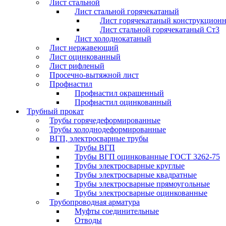
Лист стальной
Лист стальной горячекатаный
Лист горячекатаный конструкцион
Лист стальной горячекатаный Ст3
Лист холоднокатаный
Лист нержавеющий
Лист оцинкованный
Лист рифленый
Просечно-вытяжной лист
Профнастил
Профнастил окрашенный
Профнастил оцинкованный
Трубный прокат
Трубы горячедеформированные
Трубы холоднодеформированные
ВГП, электросварные трубы
Трубы ВГП
Трубы ВГП оцинкованные ГОСТ 3262-75
Трубы электросварные круглые
Трубы электросварные квадратные
Трубы электросварные прямоугольные
Трубы электросварные оцинкованные
Трубопроводная арматура
Муфты соединительные
Отводы