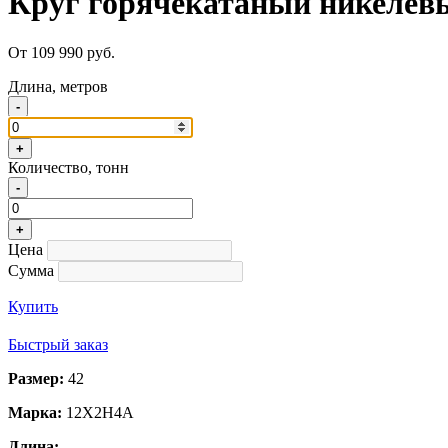
Круг горячекатаный никелев
От 109 990 руб.
Длина, метров
-
+
Количество, тонн
-
+
Цена
Сумма
Купить
Быстрый заказ
Размер:
42
Марка:
12Х2Н4А
Длина: