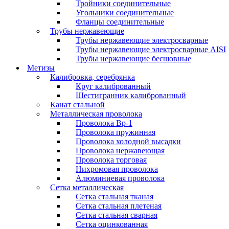
Тройники соединительные
Угольники соединительные
Фланцы соединительные
Трубы нержавеющие
Трубы нержавеющие электросварные
Трубы нержавеющие электросварные AISI
Трубы нержавеющие бесшовные
Метизы
Калибровка, серебрянка
Круг калиброванный
Шестигранник калиброванный
Канат стальной
Металлическая проволока
Проволока Вр-1
Проволока пружинная
Проволока холодной высадки
Проволока нержавеющая
Проволока торговая
Нихромовая проволока
Алюминиевая проволока
Сетка металлическая
Сетка стальная тканая
Сетка стальная плетеная
Сетка стальная сварная
Сетка оцинкованная