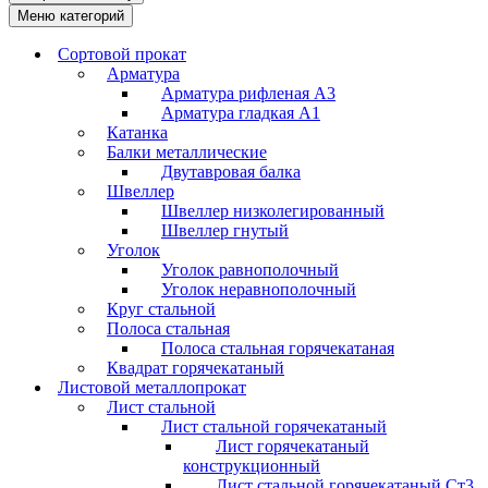
Меню категорий
Сортовой прокат
Арматура
Арматура рифленая А3
Арматура гладкая А1
Катанка
Балки металлические
Двутавровая балка
Швеллер
Швеллер низколегированный
Швеллер гнутый
Уголок
Уголок равнополочный
Уголок неравнополочный
Круг стальной
Полоса стальная
Полоса стальная горячекатаная
Квадрат горячекатаный
Листовой металлопрокат
Лист стальной
Лист стальной горячекатаный
Лист горячекатаный
конструкционный
Лист стальной горячекатаный Ст3