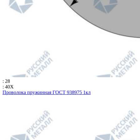
: 28
: 40Х
Проволока пружинная ГОСТ 938975 1кл