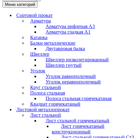
Меню категорий
Сортовой прокат
Арматура
Арматура рифленая А3
Арматура гладкая А1
Катанка
Балки металлические
Двутавровая балка
Швеллер
Швеллер низколегированный
Швеллер гнутый
Уголок
Уголок равнополочный
Уголок неравнополочный
Круг стальной
Полоса стальная
Полоса стальная горячекатаная
Квадрат горячекатаный
Листовой металлопрокат
Лист стальной
Лист стальной горячекатаный
Лист горячекатаный
конструкционный
Лист стальной горячекатаный Ст3