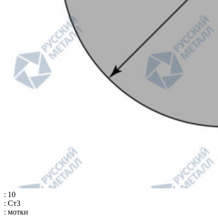
: 10
: Ст3
: мотки