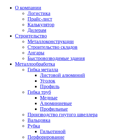
О компании
Логистика
Прайс-лист
Калькулятор
Дилерам
Строительство
Металлоконструкции
Строительство складов
Ангары
Быстровозводимые здания
Металлообработка
Гибка металла
Листовой алюминий
Уголок
Профиль
Гибка труб
Медные
Алюминиевые
Профильные
Производство гнутого швеллера
Вальцовка
Рубка
Гильотиной
Перфорирование