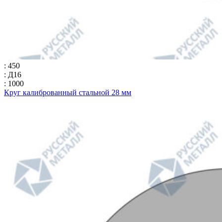
: 450
: Д16
: 1000
Круг калиброванный стальной 28 мм