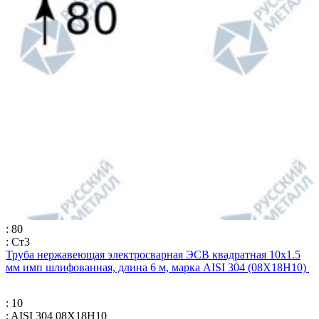
: 80
: Ст3
Труба нержавеющая электросварная ЭСВ квадратная 10х1.5
мм имп шлифованная, длина 6 м, марка AISI 304 (08Х18Н10)
: 10
: AISI 304 08Х18Н10