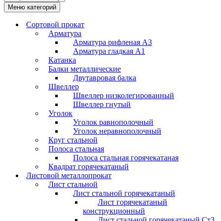
Меню категорий
Сортовой прокат
Арматура
Арматура рифленая А3
Арматура гладкая А1
Катанка
Балки металлические
Двутавровая балка
Швеллер
Швеллер низколегированный
Швеллер гнутый
Уголок
Уголок равнополочный
Уголок неравнополочный
Круг стальной
Полоса стальная
Полоса стальная горячекатаная
Квадрат горячекатаный
Листовой металлопрокат
Лист стальной
Лист стальной горячекатаный
Лист горячекатаный
конструкционный
Лист стальной горячекатаный Ст3