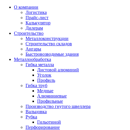
О компании
Логистика
Прайс-лист
Калькулятор
Дилерам
Строительство
Металлоконструкции
Строительство складов
Ангары
Быстровозводимые здания
Металлообработка
Гибка металла
Листовой алюминий
Уголок
Профиль
Гибка труб
Медные
Алюминиевые
Профильные
Производство гнутого швеллера
Вальцовка
Рубка
Гильотиной
Перфорирование