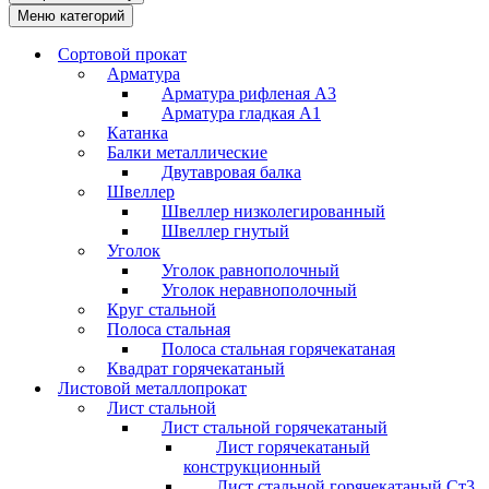
Меню категорий
Сортовой прокат
Арматура
Арматура рифленая А3
Арматура гладкая А1
Катанка
Балки металлические
Двутавровая балка
Швеллер
Швеллер низколегированный
Швеллер гнутый
Уголок
Уголок равнополочный
Уголок неравнополочный
Круг стальной
Полоса стальная
Полоса стальная горячекатаная
Квадрат горячекатаный
Листовой металлопрокат
Лист стальной
Лист стальной горячекатаный
Лист горячекатаный
конструкционный
Лист стальной горячекатаный Ст3