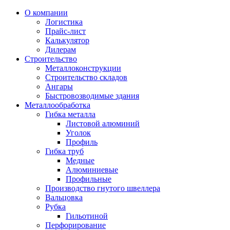
О компании
Логистика
Прайс-лист
Калькулятор
Дилерам
Строительство
Металлоконструкции
Строительство складов
Ангары
Быстровозводимые здания
Металлообработка
Гибка металла
Листовой алюминий
Уголок
Профиль
Гибка труб
Медные
Алюминиевые
Профильные
Производство гнутого швеллера
Вальцовка
Рубка
Гильотиной
Перфорирование