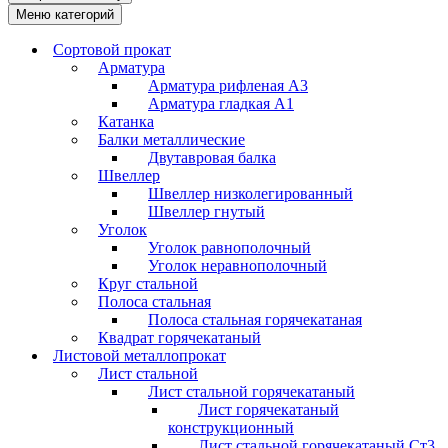
Меню категорий
Сортовой прокат
Арматура
Арматура рифленая А3
Арматура гладкая А1
Катанка
Балки металлические
Двутавровая балка
Швеллер
Швеллер низколегированный
Швеллер гнутый
Уголок
Уголок равнополочный
Уголок неравнополочный
Круг стальной
Полоса стальная
Полоса стальная горячекатаная
Квадрат горячекатаный
Листовой металлопрокат
Лист стальной
Лист стальной горячекатаный
Лист горячекатаный
конструкционный
Лист стальной горячекатаный Ст3