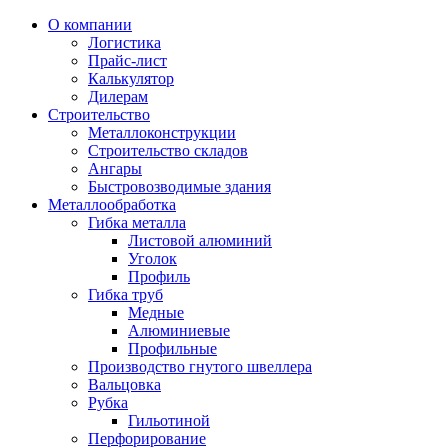
О компании
Логистика
Прайс-лист
Калькулятор
Дилерам
Строительство
Металлоконструкции
Строительство складов
Ангары
Быстровозводимые здания
Металлообработка
Гибка металла
Листовой алюминий
Уголок
Профиль
Гибка труб
Медные
Алюминиевые
Профильные
Производство гнутого швеллера
Вальцовка
Рубка
Гильотиной
Перфорирование