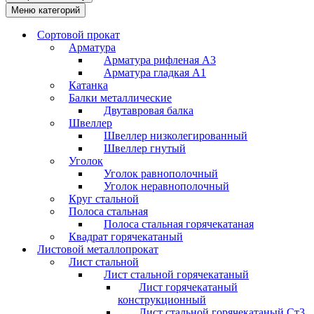
Меню категорий
Сортовой прокат
Арматура
Арматура рифленая А3
Арматура гладкая А1
Катанка
Балки металлические
Двутавровая балка
Швеллер
Швеллер низколегированный
Швеллер гнутый
Уголок
Уголок равнополочный
Уголок неравнополочный
Круг стальной
Полоса стальная
Полоса стальная горячекатаная
Квадрат горячекатаный
Листовой металлопрокат
Лист стальной
Лист стальной горячекатаный
Лист горячекатаный
конструкционный
Лист стальной горячекатаный Ст3