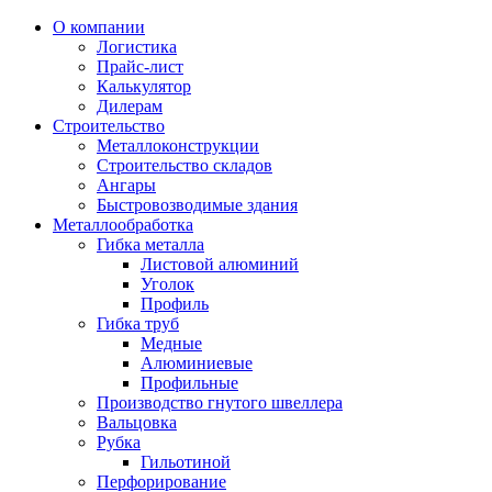
О компании
Логистика
Прайс-лист
Калькулятор
Дилерам
Строительство
Металлоконструкции
Строительство складов
Ангары
Быстровозводимые здания
Металлообработка
Гибка металла
Листовой алюминий
Уголок
Профиль
Гибка труб
Медные
Алюминиевые
Профильные
Производство гнутого швеллера
Вальцовка
Рубка
Гильотиной
Перфорирование