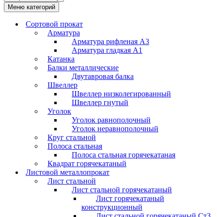
Меню категорий
Сортовой прокат
Арматура
Арматура рифленая А3
Арматура гладкая А1
Катанка
Балки металлические
Двутавровая балка
Швеллер
Швеллер низколегированный
Швеллер гнутый
Уголок
Уголок равнополочный
Уголок неравнополочный
Круг стальной
Полоса стальная
Полоса стальная горячекатаная
Квадрат горячекатаный
Листовой металлопрокат
Лист стальной
Лист стальной горячекатаный
Лист горячекатаный
конструкционный
Лист стальной горячекатаный Ст3