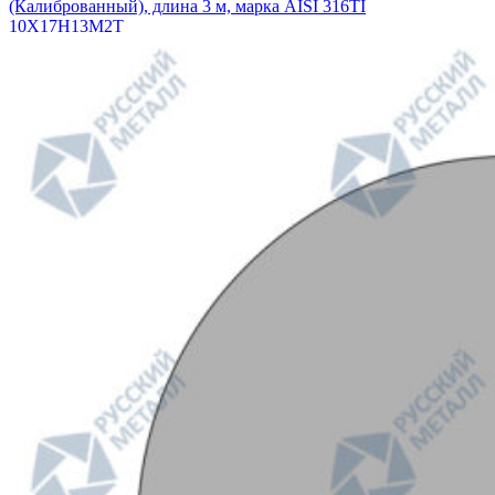
(Калиброванный), длина 3 м, марка AISI 316TI
10Х17Н13М2Т