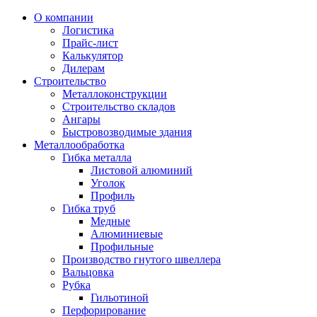
О компании
Логистика
Прайс-лист
Калькулятор
Дилерам
Строительство
Металлоконструкции
Строительство складов
Ангары
Быстровозводимые здания
Металлообработка
Гибка металла
Листовой алюминий
Уголок
Профиль
Гибка труб
Медные
Алюминиевые
Профильные
Производство гнутого швеллера
Вальцовка
Рубка
Гильотиной
Перфорирование