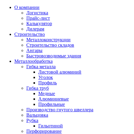
О компании
Логистика
Прайс-лист
Калькулятор
Дилерам
Строительство
Металлоконструкции
Строительство складов
Ангары
Быстровозводимые здания
Металлообработка
Гибка металла
Листовой алюминий
Уголок
Профиль
Гибка труб
Медные
Алюминиевые
Профильные
Производство гнутого швеллера
Вальцовка
Рубка
Гильотиной
Перфорирование