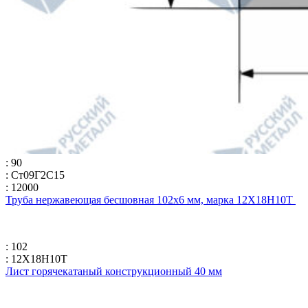
: 90
: Ст09Г2С15
: 12000
Труба нержавеющая бесшовная 102х6 мм, марка 12Х18Н10Т
: 102
: 12Х18Н10Т
Лист горячекатаный конструкционный 40 мм