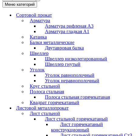
Меню категорий
Сортовой прокат
Арматура
Арматура рифленая А3
Арматура гладкая А1
Катанка
Балки металлические
Двутавровая балка
Швеллер
Швеллер низколегированный
Швеллер гнутый
Уголок
Уголок равнополочный
Уголок неравнополочный
Круг стальной
Полоса стальная
Полоса стальная горячекатаная
Квадрат горячекатаный
Листовой металлопрокат
Лист стальной
Лист стальной горячекатаный
Лист горячекатаный
конструкционный
Лист стальной горячекатаный Ст3