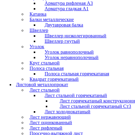
Арматура рифленая А3
Арматура гладкая А1
Катанка
Балки металлические
Двутавровая балка
Швеллер
Швеллер низколегированный
Швеллер гнутый
Уголок
Уголок равнополочный
Уголок неравнополочный
Круг стальной
Полоса стальная
Полоса стальная горячекатаная
Квадрат горячекатаный
Листовой металлопрокат
Лист стальной
Лист стальной горячекатаный
Лист горячекатаный конструкцион
Лист стальной горячекатаный Ст3
Лист холоднокатаный
Лист нержавеющий
Лист оцинкованный
Лист рифленый
Просечно-вытяжной лист