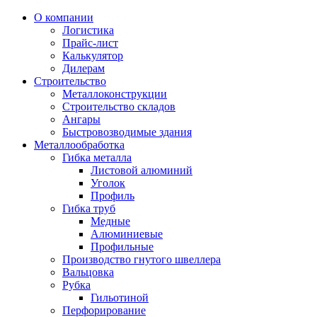
О компании
Логистика
Прайс-лист
Калькулятор
Дилерам
Строительство
Металлоконструкции
Строительство складов
Ангары
Быстровозводимые здания
Металлообработка
Гибка металла
Листовой алюминий
Уголок
Профиль
Гибка труб
Медные
Алюминиевые
Профильные
Производство гнутого швеллера
Вальцовка
Рубка
Гильотиной
Перфорирование