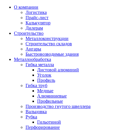
О компании
Логистика
Прайс-лист
Калькулятор
Дилерам
Строительство
Металлоконструкции
Строительство складов
Ангары
Быстровозводимые здания
Металлообработка
Гибка металла
Листовой алюминий
Уголок
Профиль
Гибка труб
Медные
Алюминиевые
Профильные
Производство гнутого швеллера
Вальцовка
Рубка
Гильотиной
Перфорирование