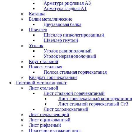
Арматура рифленая А3
Арматура гладкая А1
Катанка
Балки металлические
Двутавровая балка
Швеллер
Швеллер низколегированный
Швеллер гнутый
Уголок
Уголок равнополочный
Уголок неравнополочный
Круг стальной
Полоса стальная
Полоса стальная горячекатаная
Квадрат горячекатаный
Листовой металлопрокат
Лист стальной
Лист стальной горячекатаный
Лист горячекатаный конструкцион
Лист стальной горячекатаный Ст3
Лист холоднокатаный
Лист нержавеющий
Лист оцинкованный
Лист рифленый
Просечно-вытяжной лист