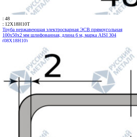
: 48
: 12Х18Н10Т
Труба нержавеющая электросварная ЭСВ прямоугольная
100х50х2 мм шлифованная, длина 6 м, марка AISI 304
(08Х18Н10)