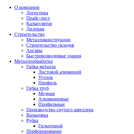
О компании
Логистика
Прайс-лист
Калькулятор
Дилерам
Строительство
Металлоконструкции
Строительство складов
Ангары
Быстровозводимые здания
Металлообработка
Гибка металла
Листовой алюминий
Уголок
Профиль
Гибка труб
Медные
Алюминиевые
Профильные
Производство гнутого швеллера
Вальцовка
Рубка
Гильотиной
Перфорирование