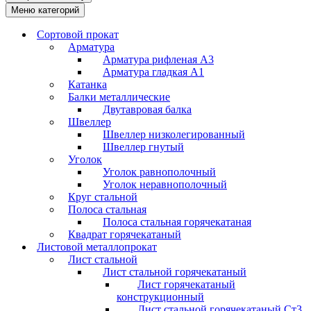
Меню категорий
Сортовой прокат
Арматура
Арматура рифленая А3
Арматура гладкая А1
Катанка
Балки металлические
Двутавровая балка
Швеллер
Швеллер низколегированный
Швеллер гнутый
Уголок
Уголок равнополочный
Уголок неравнополочный
Круг стальной
Полоса стальная
Полоса стальная горячекатаная
Квадрат горячекатаный
Листовой металлопрокат
Лист стальной
Лист стальной горячекатаный
Лист горячекатаный
конструкционный
Лист стальной горячекатаный Ст3