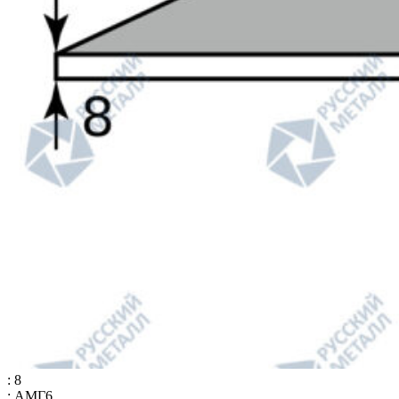
: 8
: АМГ6