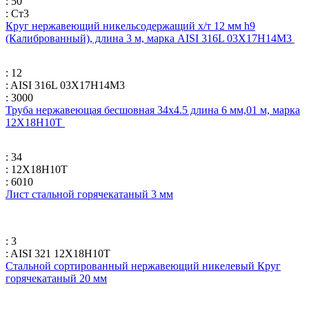
: 50
: Ст3
Круг нержавеющий никельсодержащий х/т 12 мм h9
(Калиброванный), длина 3 м, марка AISI 316L 03Х17Н14М3
: 12
: AISI 316L 03Х17Н14М3
: 3000
Труба нержавеющая бесшовная 34х4.5 длина 6 мм,01 м, марка
12Х18Н10Т
: 34
: 12Х18Н10Т
: 6010
Лист стальной горячекатаный 3 мм
: 3
: AISI 321 12Х18Н10Т
Стальной сортированный нержавеющий никелевый Круг
горячекатаный 20 мм