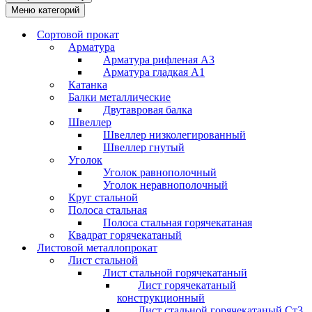
Меню категорий
Сортовой прокат
Арматура
Арматура рифленая А3
Арматура гладкая А1
Катанка
Балки металлические
Двутавровая балка
Швеллер
Швеллер низколегированный
Швеллер гнутый
Уголок
Уголок равнополочный
Уголок неравнополочный
Круг стальной
Полоса стальная
Полоса стальная горячекатаная
Квадрат горячекатаный
Листовой металлопрокат
Лист стальной
Лист стальной горячекатаный
Лист горячекатаный
конструкционный
Лист стальной горячекатаный Ст3