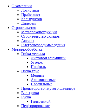
О компании
Логистика
Прайс-лист
Калькулятор
Дилерам
Строительство
Металлоконструкции
Строительство складов
Ангары
Быстровозводимые здания
Металлообработка
Гибка металла
Листовой алюминий
Уголок
Профиль
Гибка труб
Медные
Алюминиевые
Профильные
Производство гнутого швеллера
Вальцовка
Рубка
Гильотиной
Перфорирование