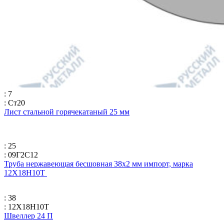
: 7
: Ст20
Лист стальной горячекатаный 25 мм
: 25
: 09Г2С12
Труба нержавеющая бесшовная 38х2 мм импорт, марка
12Х18Н10Т
: 38
: 12Х18Н10Т
Швеллер 24 П