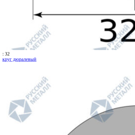
: 32
круг дюралевый