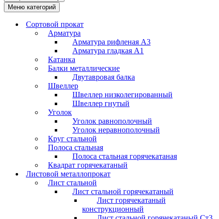
Меню категорий
Сортовой прокат
Арматура
Арматура рифленая А3
Арматура гладкая А1
Катанка
Балки металлические
Двутавровая балка
Швеллер
Швеллер низколегированный
Швеллер гнутый
Уголок
Уголок равнополочный
Уголок неравнополочный
Круг стальной
Полоса стальная
Полоса стальная горячекатаная
Квадрат горячекатаный
Листовой металлопрокат
Лист стальной
Лист стальной горячекатаный
Лист горячекатаный
конструкционный
Лист стальной горячекатаный Ст3