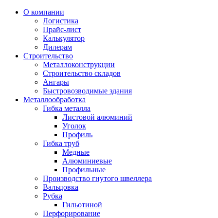
О компании
Логистика
Прайс-лист
Калькулятор
Дилерам
Строительство
Металлоконструкции
Строительство складов
Ангары
Быстровозводимые здания
Металлообработка
Гибка металла
Листовой алюминий
Уголок
Профиль
Гибка труб
Медные
Алюминиевые
Профильные
Производство гнутого швеллера
Вальцовка
Рубка
Гильотиной
Перфорирование