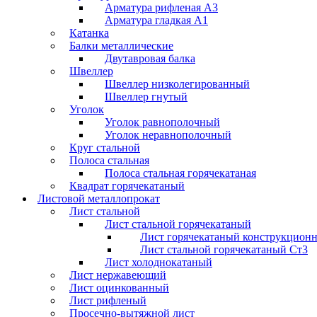
Арматура рифленая А3
Арматура гладкая А1
Катанка
Балки металлические
Двутавровая балка
Швеллер
Швеллер низколегированный
Швеллер гнутый
Уголок
Уголок равнополочный
Уголок неравнополочный
Круг стальной
Полоса стальная
Полоса стальная горячекатаная
Квадрат горячекатаный
Листовой металлопрокат
Лист стальной
Лист стальной горячекатаный
Лист горячекатаный конструкцион
Лист стальной горячекатаный Ст3
Лист холоднокатаный
Лист нержавеющий
Лист оцинкованный
Лист рифленый
Просечно-вытяжной лист