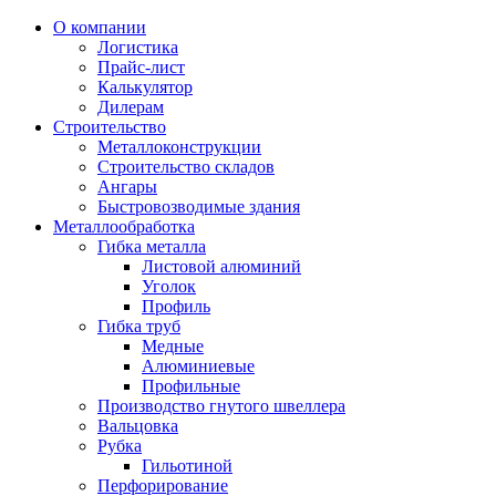
О компании
Логистика
Прайс-лист
Калькулятор
Дилерам
Строительство
Металлоконструкции
Строительство складов
Ангары
Быстровозводимые здания
Металлообработка
Гибка металла
Листовой алюминий
Уголок
Профиль
Гибка труб
Медные
Алюминиевые
Профильные
Производство гнутого швеллера
Вальцовка
Рубка
Гильотиной
Перфорирование