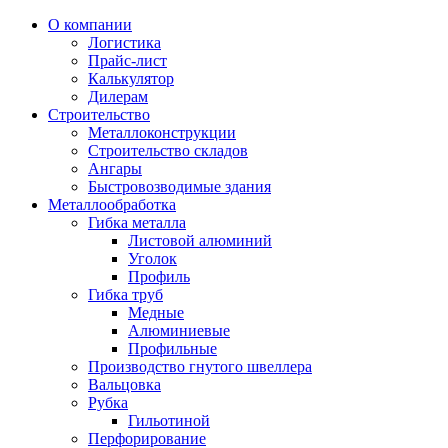
О компании
Логистика
Прайс-лист
Калькулятор
Дилерам
Строительство
Металлоконструкции
Строительство складов
Ангары
Быстровозводимые здания
Металлообработка
Гибка металла
Листовой алюминий
Уголок
Профиль
Гибка труб
Медные
Алюминиевые
Профильные
Производство гнутого швеллера
Вальцовка
Рубка
Гильотиной
Перфорирование