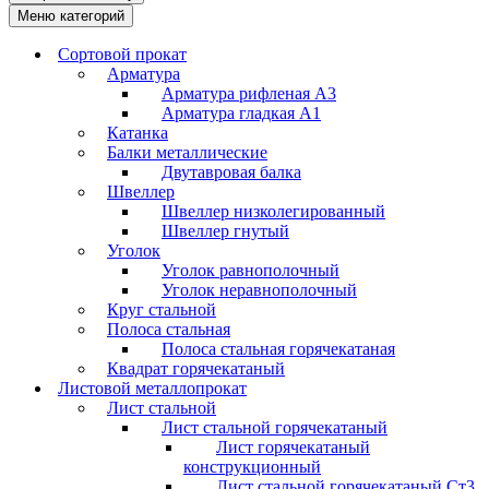
Меню категорий
Сортовой прокат
Арматура
Арматура рифленая А3
Арматура гладкая А1
Катанка
Балки металлические
Двутавровая балка
Швеллер
Швеллер низколегированный
Швеллер гнутый
Уголок
Уголок равнополочный
Уголок неравнополочный
Круг стальной
Полоса стальная
Полоса стальная горячекатаная
Квадрат горячекатаный
Листовой металлопрокат
Лист стальной
Лист стальной горячекатаный
Лист горячекатаный
конструкционный
Лист стальной горячекатаный Ст3