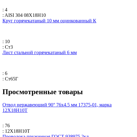
: 4
: AISI 304 08Х18Н10
Круг горячекатаный 10 мм оцинкованный К
: 10
: Ст3
Лист стальной горячекатаный 6 мм
: 6
: Ст65Г
Просмотренные товары
Отвод нержавеющий 90° 76х4.5 мм 17375-01, марка
12Х18Н10Т
: 76
: 12Х18Н10Т
Проволока пружинная ГОСТ 938975 2кл