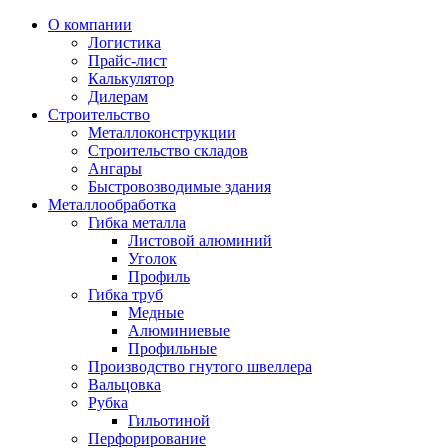
О компании
Логистика
Прайс-лист
Калькулятор
Дилерам
Строительство
Металлоконструкции
Строительство складов
Ангары
Быстровозводимые здания
Металлообработка
Гибка металла
Листовой алюминий
Уголок
Профиль
Гибка труб
Медные
Алюминиевые
Профильные
Производство гнутого швеллера
Вальцовка
Рубка
Гильотиной
Перфорирование