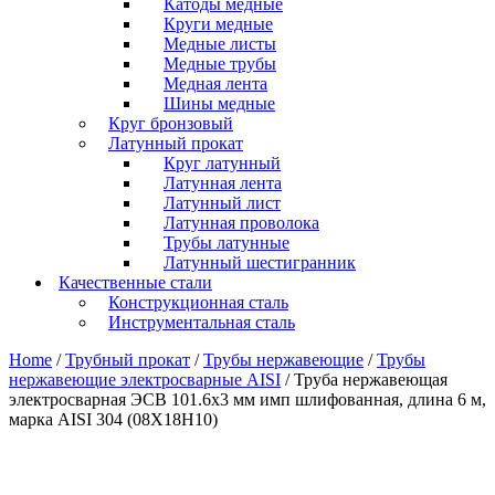
Катоды медные
Круги медные
Медные листы
Медные трубы
Медная лента
Шины медные
Круг бронзовый
Латунный прокат
Круг латунный
Латунная лента
Латунный лист
Латунная проволока
Трубы латунные
Латунный шестигранник
Качественные стали
Конструкционная сталь
Инструментальная сталь
Home
/
Трубный прокат
/
Трубы нержавеющие
/
Трубы
нержавеющие электросварные AISI
/ Труба нержавеющая
электросварная ЭСВ 101.6х3 мм имп шлифованная, длина 6 м,
марка AISI 304 (08Х18Н10)