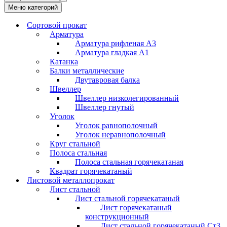
Меню категорий
Сортовой прокат
Арматура
Арматура рифленая А3
Арматура гладкая А1
Катанка
Балки металлические
Двутавровая балка
Швеллер
Швеллер низколегированный
Швеллер гнутый
Уголок
Уголок равнополочный
Уголок неравнополочный
Круг стальной
Полоса стальная
Полоса стальная горячекатаная
Квадрат горячекатаный
Листовой металлопрокат
Лист стальной
Лист стальной горячекатаный
Лист горячекатаный
конструкционный
Лист стальной горячекатаный Ст3