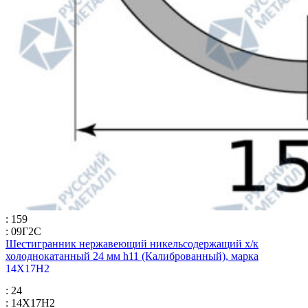
: 159
: 09Г2С
Шестигранник нержавеющий никельсодержащий х/к
холоднокатанный 24 мм h11 (Калиброванный), марка
14Х17Н2
: 24
: 14Х17Н2