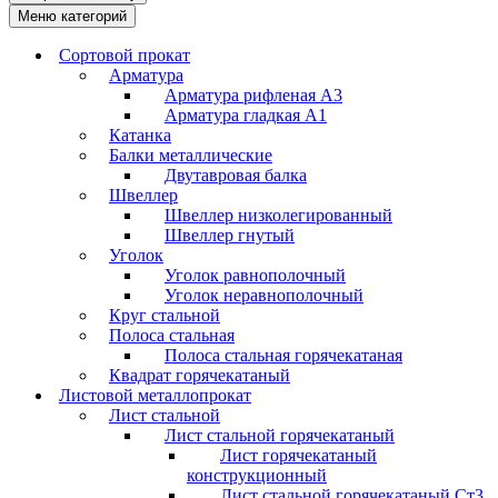
Меню категорий
Сортовой прокат
Арматура
Арматура рифленая А3
Арматура гладкая А1
Катанка
Балки металлические
Двутавровая балка
Швеллер
Швеллер низколегированный
Швеллер гнутый
Уголок
Уголок равнополочный
Уголок неравнополочный
Круг стальной
Полоса стальная
Полоса стальная горячекатаная
Квадрат горячекатаный
Листовой металлопрокат
Лист стальной
Лист стальной горячекатаный
Лист горячекатаный
конструкционный
Лист стальной горячекатаный Ст3