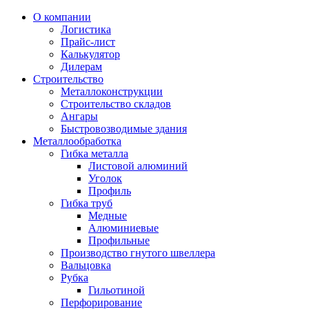
О компании
Логистика
Прайс-лист
Калькулятор
Дилерам
Строительство
Металлоконструкции
Строительство складов
Ангары
Быстровозводимые здания
Металлообработка
Гибка металла
Листовой алюминий
Уголок
Профиль
Гибка труб
Медные
Алюминиевые
Профильные
Производство гнутого швеллера
Вальцовка
Рубка
Гильотиной
Перфорирование