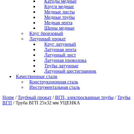
Катоды медные
Круги медные
Медные листы
Медные трубы
Медная лента
Шины медные
Круг бронзовый
Латунный прокат
Круг латунный
Латунная лента
Латунный лист
Латунная проволока
Трубы латунные
Латунный шестигранник
Качественные стали
Конструкционная сталь
Инструментальная сталь
Home
/
Трубный прокат
/
ВГП, электросварные трубы
/
Трубы
ВГП
/ Труба ВГП 25х32 мм УЦЕНКА