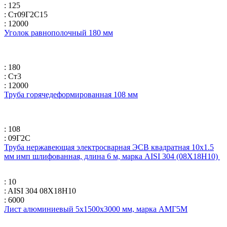
: 125
: Ст09Г2С15
: 12000
Уголок равнополочный 180 мм
: 180
: Ст3
: 12000
Труба горячедеформированная 108 мм
: 108
: 09Г2С
Труба нержавеющая электросварная ЭСВ квадратная 10х1.5
мм имп шлифованная, длина 6 м, марка AISI 304 (08Х18Н10)
: 10
: AISI 304 08Х18Н10
: 6000
Лист алюминиевый 5х1500х3000 мм, марка АМГ5М