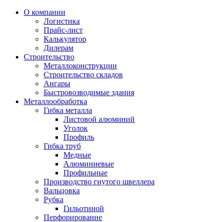
О компании
Логистика
Прайс-лист
Калькулятор
Дилерам
Строительство
Металлоконструкции
Строительство складов
Ангары
Быстровозводимые здания
Металлообработка
Гибка металла
Листовой алюминий
Уголок
Профиль
Гибка труб
Медные
Алюминиевые
Профильные
Производство гнутого швеллера
Вальцовка
Рубка
Гильотиной
Перфорирование