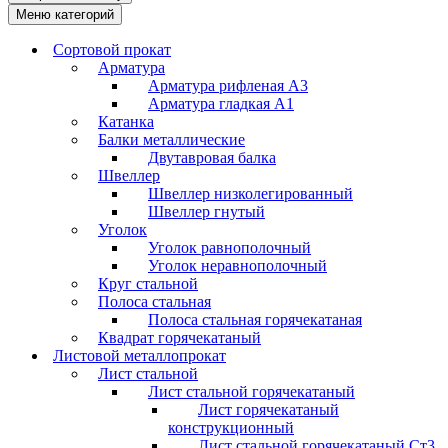
Меню категорий
Сортовой прокат
Арматура
Арматура рифленая А3
Арматура гладкая А1
Катанка
Балки металлические
Двутавровая балка
Швеллер
Швеллер низколегированный
Швеллер гнутый
Уголок
Уголок равнополочный
Уголок неравнополочный
Круг стальной
Полоса стальная
Полоса стальная горячекатаная
Квадрат горячекатаный
Листовой металлопрокат
Лист стальной
Лист стальной горячекатаный
Лист горячекатаный
конструкционный
Лист стальной горячекатаный Ст3