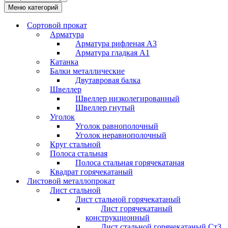
Меню категорий
Сортовой прокат
Арматура
Арматура рифленая А3
Арматура гладкая А1
Катанка
Балки металлические
Двутавровая балка
Швеллер
Швеллер низколегированный
Швеллер гнутый
Уголок
Уголок равнополочный
Уголок неравнополочный
Круг стальной
Полоса стальная
Полоса стальная горячекатаная
Квадрат горячекатаный
Листовой металлопрокат
Лист стальной
Лист стальной горячекатаный
Лист горячекатаный
конструкционный
Лист стальной горячекатаный Ст3