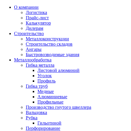
О компании
Логистика
Прайс-лист
Калькулятор
Дилерам
Строительство
Металлоконструкции
Строительство складов
Ангары
Быстровозводимые здания
Металлообработка
Гибка металла
Листовой алюминий
Уголок
Профиль
Гибка труб
Медные
Алюминиевые
Профильные
Производство гнутого швеллера
Вальцовка
Рубка
Гильотиной
Перфорирование