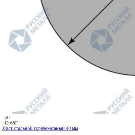
: 50
: Ст65Г
Лист стальной горячекатаный 40 мм