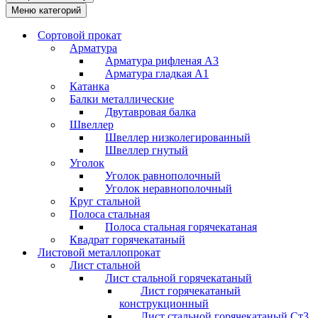
Меню категорий
Сортовой прокат
Арматура
Арматура рифленая А3
Арматура гладкая А1
Катанка
Балки металлические
Двутавровая балка
Швеллер
Швеллер низколегированный
Швеллер гнутый
Уголок
Уголок равнополочный
Уголок неравнополочный
Круг стальной
Полоса стальная
Полоса стальная горячекатаная
Квадрат горячекатаный
Листовой металлопрокат
Лист стальной
Лист стальной горячекатаный
Лист горячекатаный
конструкционный
Лист стальной горячекатаный Ст3