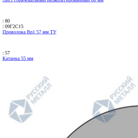
: 80
: 09Г2С15
Проволока Вр1 57 мм ТУ
: 57
Катанка 55 мм