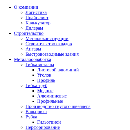
О компании
Логистика
Прайс-лист
Калькулятор
Дилерам
Строительство
Металлоконструкции
Строительство складов
Ангары
Быстровозводимые здания
Металлообработка
Гибка металла
Листовой алюминий
Уголок
Профиль
Гибка труб
Медные
Алюминиевые
Профильные
Производство гнутого швеллера
Вальцовка
Рубка
Гильотиной
Перфорирование