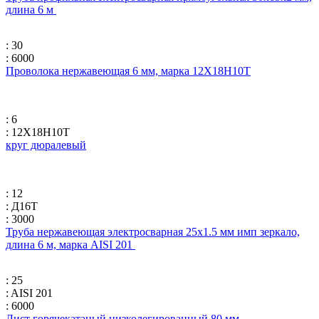
длина 6 м
: 30
: 6000
Проволока нержавеющая 6 мм, марка 12Х18Н10Т
: 6
: 12Х18Н10Т
круг дюралевый
: 12
: Д16Т
: 3000
Труба нержавеющая электросварная 25х1.5 мм имп зеркало,
длина 6 м, марка AISI 201
: 25
: AISI 201
: 6000
Лист горячекатаный низколегированный 80 мм