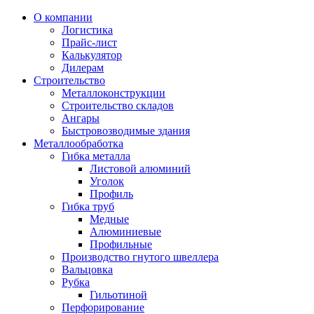
О компании
Логистика
Прайс-лист
Калькулятор
Дилерам
Строительство
Металлоконструкции
Строительство складов
Ангары
Быстровозводимые здания
Металлообработка
Гибка металла
Листовой алюминий
Уголок
Профиль
Гибка труб
Медные
Алюминиевые
Профильные
Производство гнутого швеллера
Вальцовка
Рубка
Гильотиной
Перфорирование