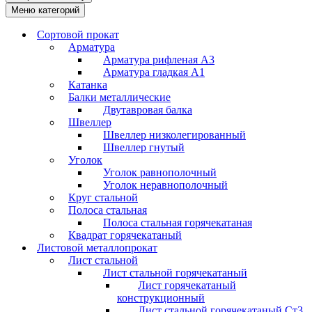
Меню категорий
Сортовой прокат
Арматура
Арматура рифленая А3
Арматура гладкая А1
Катанка
Балки металлические
Двутавровая балка
Швеллер
Швеллер низколегированный
Швеллер гнутый
Уголок
Уголок равнополочный
Уголок неравнополочный
Круг стальной
Полоса стальная
Полоса стальная горячекатаная
Квадрат горячекатаный
Листовой металлопрокат
Лист стальной
Лист стальной горячекатаный
Лист горячекатаный
конструкционный
Лист стальной горячекатаный Ст3