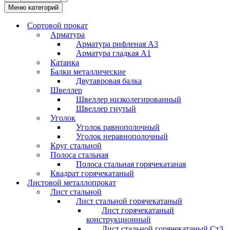
Меню категорий
Сортовой прокат
Арматура
Арматура рифленая А3
Арматура гладкая А1
Катанка
Балки металлические
Двутавровая балка
Швеллер
Швеллер низколегированный
Швеллер гнутый
Уголок
Уголок равнополочный
Уголок неравнополочный
Круг стальной
Полоса стальная
Полоса стальная горячекатаная
Квадрат горячекатаный
Листовой металлопрокат
Лист стальной
Лист стальной горячекатаный
Лист горячекатаный
конструкционный
Лист стальной горячекатаный Ст3