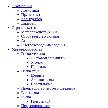
О компании
Логистика
Прайс-лист
Калькулятор
Дилерам
Строительство
Металлоконструкции
Строительство складов
Ангары
Быстровозводимые здания
Металлообработка
Гибка металла
Листовой алюминий
Уголок
Профиль
Гибка труб
Медные
Алюминиевые
Профильные
Производство гнутого швеллера
Вальцовка
Рубка
Гильотиной
Перфорирование