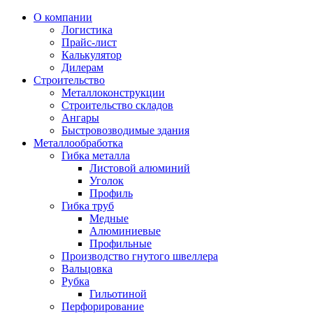
О компании
Логистика
Прайс-лист
Калькулятор
Дилерам
Строительство
Металлоконструкции
Строительство складов
Ангары
Быстровозводимые здания
Металлообработка
Гибка металла
Листовой алюминий
Уголок
Профиль
Гибка труб
Медные
Алюминиевые
Профильные
Производство гнутого швеллера
Вальцовка
Рубка
Гильотиной
Перфорирование