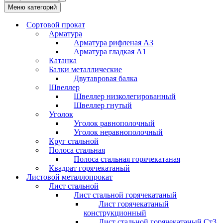
Меню категорий
Сортовой прокат
Арматура
Арматура рифленая А3
Арматура гладкая А1
Катанка
Балки металлические
Двутавровая балка
Швеллер
Швеллер низколегированный
Швеллер гнутый
Уголок
Уголок равнополочный
Уголок неравнополочный
Круг стальной
Полоса стальная
Полоса стальная горячекатаная
Квадрат горячекатаный
Листовой металлопрокат
Лист стальной
Лист стальной горячекатаный
Лист горячекатаный
конструкционный
Лист стальной горячекатаный Ст3