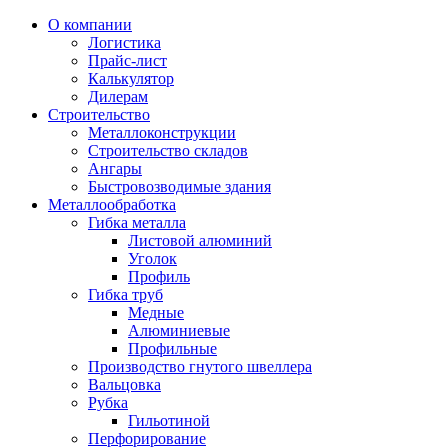
О компании
Логистика
Прайс-лист
Калькулятор
Дилерам
Строительство
Металлоконструкции
Строительство складов
Ангары
Быстровозводимые здания
Металлообработка
Гибка металла
Листовой алюминий
Уголок
Профиль
Гибка труб
Медные
Алюминиевые
Профильные
Производство гнутого швеллера
Вальцовка
Рубка
Гильотиной
Перфорирование