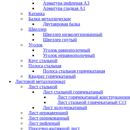
Арматура рифленая А3
Арматура гладкая А1
Катанка
Балки металлические
Двутавровая балка
Швеллер
Швеллер низколегированный
Швеллер гнутый
Уголок
Уголок равнополочный
Уголок неравнополочный
Круг стальной
Полоса стальная
Полоса стальная горячекатаная
Квадрат горячекатаный
Листовой металлопрокат
Лист стальной
Лист стальной горячекатаный
Лист горячекатаный конструкцион
Лист стальной горячекатаный Ст3
Лист холоднокатаный
Лист нержавеющий
Лист оцинкованный
Лист рифленый
Просечно-вытяжной лист