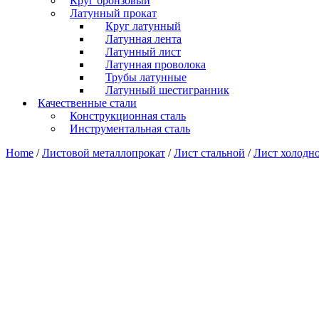
Круг бронзовый
Латунный прокат
Круг латунный
Латунная лента
Латунный лист
Латунная проволока
Трубы латунные
Латунный шестигранник
Качественные стали
Конструкционная сталь
Инструментальная сталь
Home
/
Листовой металлопрокат
/
Лист стальной
/
Лист холодн