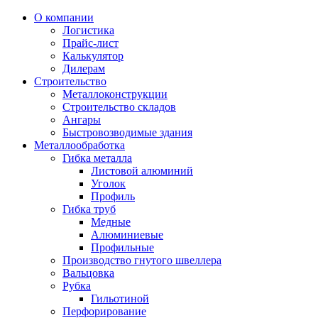
О компании
Логистика
Прайс-лист
Калькулятор
Дилерам
Строительство
Металлоконструкции
Строительство складов
Ангары
Быстровозводимые здания
Металлообработка
Гибка металла
Листовой алюминий
Уголок
Профиль
Гибка труб
Медные
Алюминиевые
Профильные
Производство гнутого швеллера
Вальцовка
Рубка
Гильотиной
Перфорирование