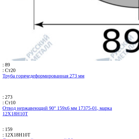
: 89
: Ст20
Труба горячедеформированная 273 мм
: 273
: Ст10
Отвод нержавеющий 90° 159х6 мм 17375-01, марка
12Х18Н10Т
: 159
: 12Х18Н10Т