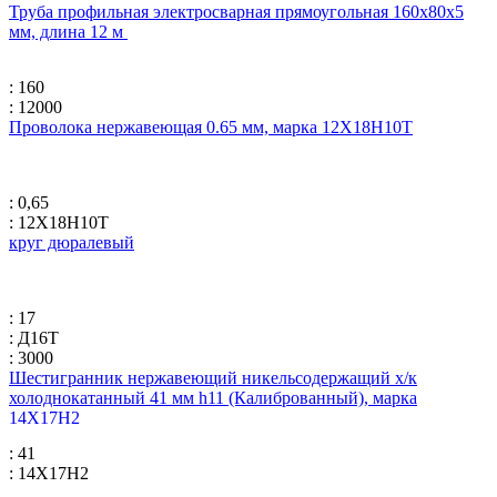
Труба профильная электросварная прямоугольная 160х80х5
мм, длина 12 м
: 160
: 12000
Проволока нержавеющая 0.65 мм, марка 12Х18Н10Т
: 0,65
: 12Х18Н10Т
круг дюралевый
: 17
: Д16Т
: 3000
Шестигранник нержавеющий никельсодержащий х/к
холоднокатанный 41 мм h11 (Калиброванный), марка
14Х17Н2
: 41
: 14Х17Н2