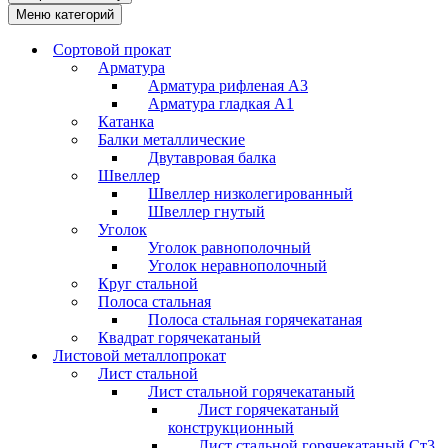
Меню категорий
Сортовой прокат
Арматура
Арматура рифленая А3
Арматура гладкая А1
Катанка
Балки металлические
Двутавровая балка
Швеллер
Швеллер низколегированный
Швеллер гнутый
Уголок
Уголок равнополочный
Уголок неравнополочный
Круг стальной
Полоса стальная
Полоса стальная горячекатаная
Квадрат горячекатаный
Листовой металлопрокат
Лист стальной
Лист стальной горячекатаный
Лист горячекатаный
конструкционный
Лист стальной горячекатаный Ст3