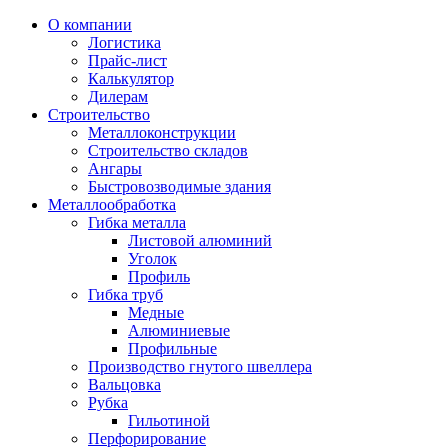
О компании
Логистика
Прайс-лист
Калькулятор
Дилерам
Строительство
Металлоконструкции
Строительство складов
Ангары
Быстровозводимые здания
Металлообработка
Гибка металла
Листовой алюминий
Уголок
Профиль
Гибка труб
Медные
Алюминиевые
Профильные
Производство гнутого швеллера
Вальцовка
Рубка
Гильотиной
Перфорирование