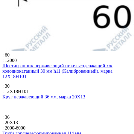
: 60
: 12000
Шестигранник нержавеющий никельсодержащий х/к
холоднокатанный 30 мм h11 (Калиброванный), марка
12Х18Н10Т
: 30
: 12Х18Н10Т
Круг нержавеющий 36 мм, марка 20Х13
: 36
: 20Х13
: 2000-6000
Труба горячедеформированная 114 мм