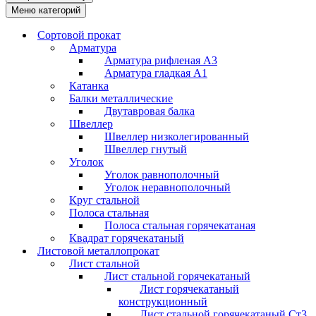
Меню категорий
Сортовой прокат
Арматура
Арматура рифленая А3
Арматура гладкая А1
Катанка
Балки металлические
Двутавровая балка
Швеллер
Швеллер низколегированный
Швеллер гнутый
Уголок
Уголок равнополочный
Уголок неравнополочный
Круг стальной
Полоса стальная
Полоса стальная горячекатаная
Квадрат горячекатаный
Листовой металлопрокат
Лист стальной
Лист стальной горячекатаный
Лист горячекатаный
конструкционный
Лист стальной горячекатаный Ст3