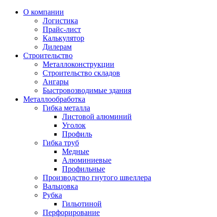
О компании
Логистика
Прайс-лист
Калькулятор
Дилерам
Строительство
Металлоконструкции
Строительство складов
Ангары
Быстровозводимые здания
Металлообработка
Гибка металла
Листовой алюминий
Уголок
Профиль
Гибка труб
Медные
Алюминиевые
Профильные
Производство гнутого швеллера
Вальцовка
Рубка
Гильотиной
Перфорирование