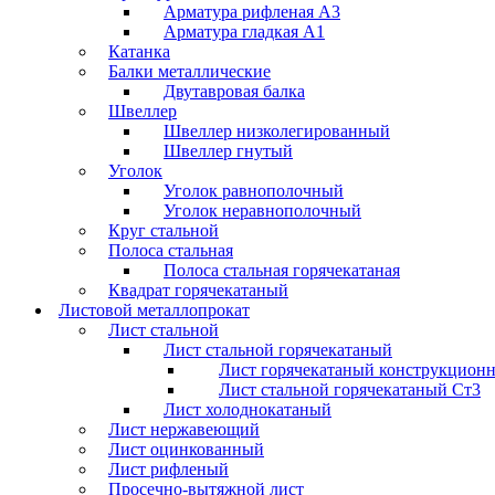
Арматура рифленая А3
Арматура гладкая А1
Катанка
Балки металлические
Двутавровая балка
Швеллер
Швеллер низколегированный
Швеллер гнутый
Уголок
Уголок равнополочный
Уголок неравнополочный
Круг стальной
Полоса стальная
Полоса стальная горячекатаная
Квадрат горячекатаный
Листовой металлопрокат
Лист стальной
Лист стальной горячекатаный
Лист горячекатаный конструкцион
Лист стальной горячекатаный Ст3
Лист холоднокатаный
Лист нержавеющий
Лист оцинкованный
Лист рифленый
Просечно-вытяжной лист