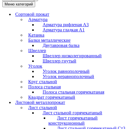
Меню категорий
Сортовой прокат
Арматура
Арматура рифленая А3
Арматура гладкая А1
Катанка
Балки металлические
Двутавровая балка
Швеллер
Швеллер низколегированный
Швеллер гнутый
Уголок
Уголок равнополочный
Уголок неравнополочный
Круг стальной
Полоса стальная
Полоса стальная горячекатаная
Квадрат горячекатаный
Листовой металлопрокат
Лист стальной
Лист стальной горячекатаный
Лист горячекатаный
конструкционный
Лист стальной горячекатаный Ст3