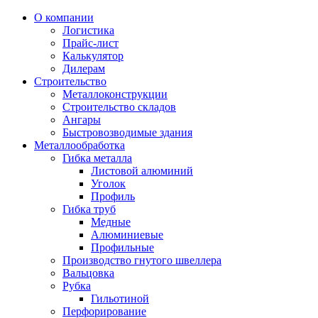
О компании
Логистика
Прайс-лист
Калькулятор
Дилерам
Строительство
Металлоконструкции
Строительство складов
Ангары
Быстровозводимые здания
Металлообработка
Гибка металла
Листовой алюминий
Уголок
Профиль
Гибка труб
Медные
Алюминиевые
Профильные
Производство гнутого швеллера
Вальцовка
Рубка
Гильотиной
Перфорирование