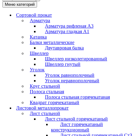
Меню категорий
Сортовой прокат
Арматура
Арматура рифленая А3
Арматура гладкая А1
Катанка
Балки металлические
Двутавровая балка
Швеллер
Швеллер низколегированный
Швеллер гнутый
Уголок
Уголок равнополочный
Уголок неравнополочный
Круг стальной
Полоса стальная
Полоса стальная горячекатаная
Квадрат горячекатаный
Листовой металлопрокат
Лист стальной
Лист стальной горячекатаный
Лист горячекатаный
конструкционный
Лист стальной горячекатаный Ст3