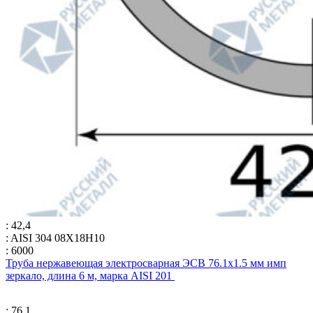
: 42,4
: AISI 304 08Х18Н10
: 6000
Труба нержавеющая электросварная ЭСВ 76.1х1.5 мм имп
зеркало, длина 6 м, марка AISI 201
: 76,1