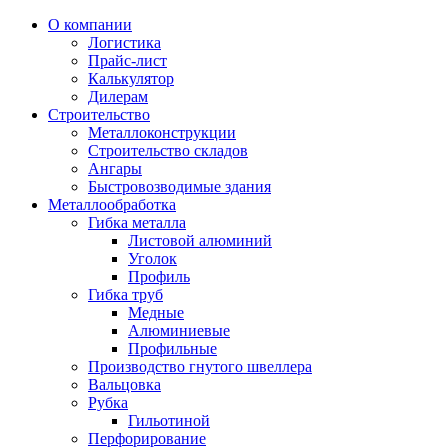
О компании
Логистика
Прайс-лист
Калькулятор
Дилерам
Строительство
Металлоконструкции
Строительство складов
Ангары
Быстровозводимые здания
Металлообработка
Гибка металла
Листовой алюминий
Уголок
Профиль
Гибка труб
Медные
Алюминиевые
Профильные
Производство гнутого швеллера
Вальцовка
Рубка
Гильотиной
Перфорирование