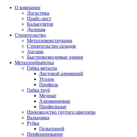
О компании
Логистика
Прайс-лист
Калькулятор
Дилерам
Строительство
Металлоконструкции
Строительство складов
Ангары
Быстровозводимые здания
Металлообработка
Гибка металла
Листовой алюминий
Уголок
Профиль
Гибка труб
Медные
Алюминиевые
Профильные
Производство гнутого швеллера
Вальцовка
Рубка
Гильотиной
Перфорирование