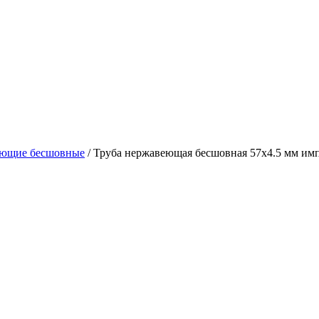
еющие бесшовные
/ Труба нержавеющая бесшовная 57х4.5 мм им