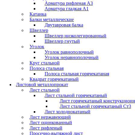
Арматура рифленая А3
Арматура гладкая А1
Катанка
Балки металлические
Двутавровая балка
Швеллер
Швеллер низколегированный
Швеллер гнутый
Уголок
Уголок равнополочный
Уголок неравнополочный
Круг стальной
Полоса стальная
Полоса стальная горячекатаная
Квадрат горячекатаный
Листовой металлопрокат
Лист стальной
Лист стальной горячекатаный
Лист горячекатаный конструкцион
Лист стальной горячекатаный Ст3
Лист холоднокатаный
Лист нержавеющий
Лист оцинкованный
Лист рифленый
Просечно-вытяжной лист